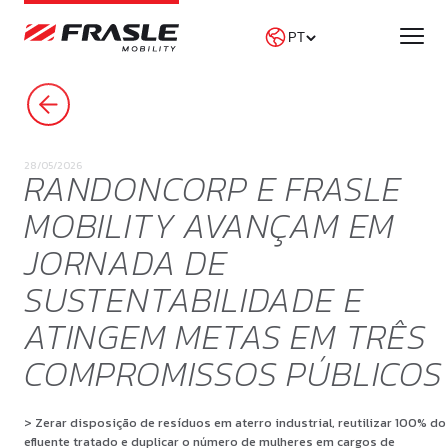
PROCURAR NOTÍCIAS
28/05/2026
RANDONCORP E FRASLE
MOBILITY AVANÇAM EM
JORNADA DE
SUSTENTABILIDADE E
ATINGEM METAS EM TRÊS
COMPROMISSOS PÚBLICOS
> Zerar disposição de resíduos em aterro industrial, reutilizar 100% do
efluente tratado e duplicar o número de mulheres em cargos de