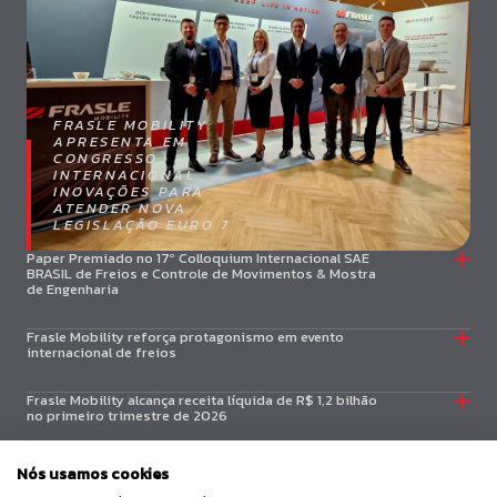
FRASLE MOBILITY
APRESENTA EM
CONGRESSO
INTERNACIONAL
INOVAÇÕES PARA
ATENDER NOVA
LEGISLAÇÃO EURO 7
Paper Premiado no 17º Colloquium Internacional SAE
BRASIL de Freios e Controle de Movimentos & Mostra
de Engenharia
Frasle Mobility reforça protagonismo em evento
internacional de freios
Frasle Mobility alcança receita líquida de R$ 1,2 bilhão
no primeiro trimestre de 2026
Frasle Mobility inaugura sistema inédito de
Nós usamos cookies
automação logística no setor de aftermarket