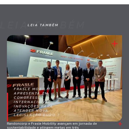
LEIA TAMBÉM
LEIA TAMBÉM
FRASLE MOBILITY
APRESENTA EM
CONGRESSO
INTERNACIONAL
INOVAÇÕES PARA
ATENDER NOVA
LEGISLAÇÃO EURO 7
Randoncorp e Frasle Mobility avançam em jornada de
sustentabilidade e atingem metas em três