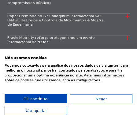
compromissos públicos
Paper Premiado no 17º Colloquium Internacional SAE
BRASIL de Freios e Controle de Movimentos & Mostra
de Engenharia
Frasle Mobility reforça protagonismo em evento
internacional de freios
Frasle Mobility alcança receita líquida de R$ 1,2 bilhão
Nós usamos cookies
no primeiro trimestre de 2026
Podemos colocá-los para análise dos nossos dados de visitantes, para
melhorar o nosso site, mostrar conteúdos personalizados e para lhe
proporcionar uma óptima experiência no site. Para mais informações
sobre os cookies que utilizamos, abra as configurações.
Ok, continua.
Negar
Não, ajustar