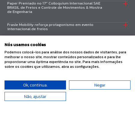
Paper Premiado no 17º Colloquium Internacional SAE
BRASIL de Freios e Controle de Movimentos & Mostra
de Engenharia
Frasle Mobility reforça protagonismo em evento
internacional de freios
Frasle Mobility alcança receita líquida de R$ 1,2 bilhão
Nós usamos cookies
no primeiro trimestre de 2026
Podemos colocá-los para análise dos nossos dados de visitantes, para
melhorar o nosso site, mostrar conteúdos personalizados e para lhe
proporcionar uma óptima experiência no site. Para mais informações
sobre os cookies que utilizamos, abra as configurações.
Ok, continua.
Negar
Não, ajustar
Frasle Mobility, uma empresa Randoncorp © 2023 - Todos os direitos reservados.