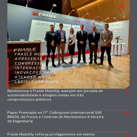
FRASLE MOBILITY
APRESENTA EM
CONGRESSO
INTERNACIONAL
INOVAÇÕES PARA
ATENDER NOVA
LEGISLAÇÃO EURO 7
Randoncorp e Frasle Mobility avançam em jornada de
sustentabilidade e atingem metas em três
compromissos públicos
Paper Premiado no 17º Colloquium Internacional SAE
BRASIL de Freios e Controle de Movimentos & Mostra
de Engenharia
Frasle Mobility reforça protagonismo em evento